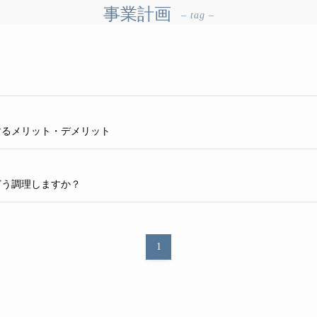
事業計画
– tag –
するメリット・デメリット
どう調理しますか？
1